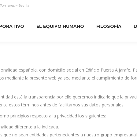
 Tomares – Sevilla
PORATIVO
EL EQUIPO HUMANO
FILOSOFÍA
D
idad española, con domicilio social en Edificio Puerta Aljarafe, Par
dos mediante la presente web ya sea mediante el cumplimiento de for
 entidad está la transparencia por ello queremos indicarle que la pri
nte estos términos antes de facilitarnos sus datos personales.
 principios respecto a la privacidad los siguientes:
lidad diferente a la indicada.
 que no sean entidades pertenecientes a nuestro grupo empresarial,