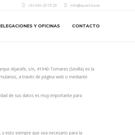
+34 954 25 73 25
info@quartzia.es
ELEGACIONES Y OFICINAS
CONTACTO
que Aljarafe, s/n, 41940-Tomares (Sevilla) es la
mularios, a través de página web o mediante
vacidad de sus datos es muy importante para
 y esto siempre que sea necesario para la