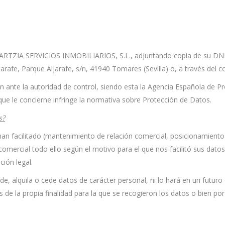
ARTZIA SERVICIOS INMOBILIARIOS, S.L., adjuntando copia de su DNI, p
Aljarafe, Parque Aljarafe, s/n, 41940 Tomares (Sevilla) o, a través del 
 ante la autoridad de control, siendo esta la Agencia Española de P
ue le concierne infringe la normativa sobre Protección de Datos.
s?
han facilitado (mantenimiento de relación comercial, posicionamiento
 comercial todo ello según el motivo para el que nos facilitó sus dat
ción legal.
alquila o cede datos de carácter personal, ni lo hará en un futuro 
 de la propia finalidad para la que se recogieron los datos o bien por